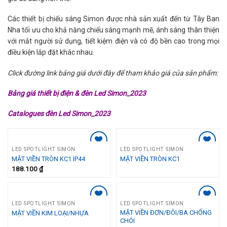
Các thiết bị chiếu sáng Simon được nhà sản xuất đến từ Tây Ban
Nha tối ưu cho khả năng chiếu sáng mạnh mẽ, ánh sáng thân thiện
với mắt người sử dụng, tiết kiệm điện và có độ bền cao trong mọi
điều kiện lắp đặt khác nhau.
Click đường link bảng giá dưới đây để tham khảo giá của sản phẩm:
Bảng giá thiết bị điện & đèn Led Simon_2023
Catalogues đèn Led Simon_2023
LED SPOTLIGHT SIMON
LED SPOTLIGHT SIMON
Add to
Add to
MẶT VIỀN TRÒN KC1 IP44
MẶT VIỀN TRÒN KC1
Wishlist
Wishlist
188.100
₫
LED SPOTLIGHT SIMON
LED SPOTLIGHT SIMON
Add to
Add to
MẶT VIỀN ĐƠN/ĐÔI/BA CHỐNG
MẶT VIỀN KIM LOẠI/NHỰA
Wishlist
Wishlist
CHÓI