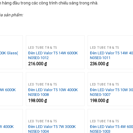
 hàng đầu trong các công trình chiếu sáng trong nhà.
ủa sản phẩm:
LED TUBE T8 & T5
LED TUBE T8 & T5
00K Glass(
Đèn LED Valor T5 14W 6000K
Đèn LED Valor T5 14W 4
Add to
Add to
A
N05E0-1012
N05E0-1011
Wishlist
Wishlist
Wi
216.000
₫
236.000
₫
LED TUBE T8 & T5
LED TUBE T8 & T5
10W 6000K
Đèn LED Valor T5 10W 4000K
Đèn LED Valor T5 10W 3
Add to
Add to
A
N05E0-1008
N05E0-1007
Wishlist
Wishlist
Wi
198.000
₫
198.000
₫
LED TUBE T8 & T5
LED TUBE T8 & T5
7W 4000K
Đèn LED Valor T5 7W 3000K
Đèn LED Valor T5 4W 60
Add to
Add to
A
N05E0-1004
N05E0-1003
Wishlist
Wishlist
Wi