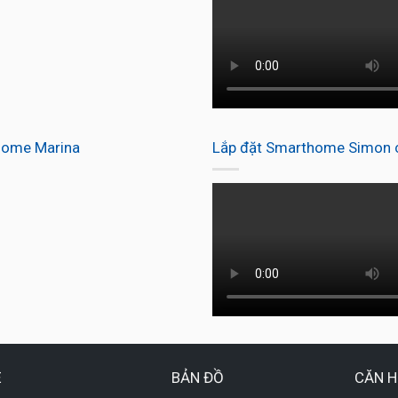
home Marina
Lắp đặt Smarthome Simon c
Ệ
BẢN ĐỒ
CĂN H