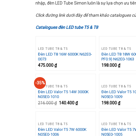
nhập, đèn LED Tube Simon luôn là sự lựa chọn ưu tiên
Click đường link dưới đây để tham khảo catalogues c
Catalogues đèn LED tube T5 & T8
LED TUBE T8 & T5
LED TUBE T8 & T5
Đèn LED T8 16W 6000K N62E0-
Đèn LED T8 18W 60
Add to
0073
PF0.9) N62E0-1063
Wishlist
475.000
₫
198.000
₫
-35%
LED TUBE T8 & T5
LED TUBE T8 & T5
Đèn LED Valor T5 14W 3000K
Đèn LED Valor T5 
Add to
N05E0-1010
N05E0-1009
Wishlist
216.000
₫
140.400
₫
198.000
₫
LED TUBE T8 & T5
LED TUBE T8 & T5
Đèn LED Valor T5 7W 6000K
Đèn LED Valor T5 
Add to
N05E0-1006
N05E0-1005
Wishlist