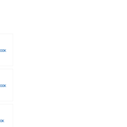
000K
dd to
shlist
000K
dd to
shlist
00K
dd to
shlist