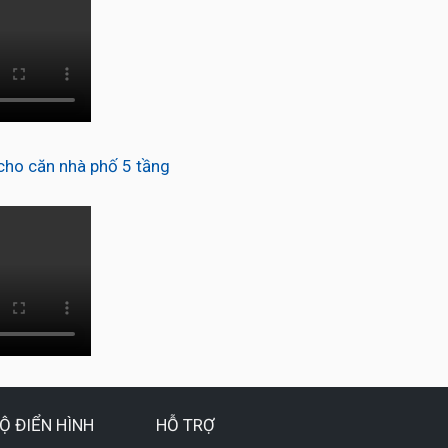
ho căn nhà phố 5 tầng
Ộ ĐIỂN HÌNH
HỖ TRỢ