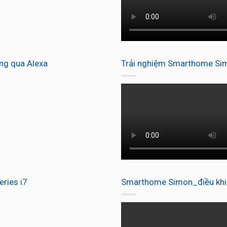
ng qua Alexa
Trải nghiệm Smarthome Simo
ries i7
Smarthome Simon_điều khiể