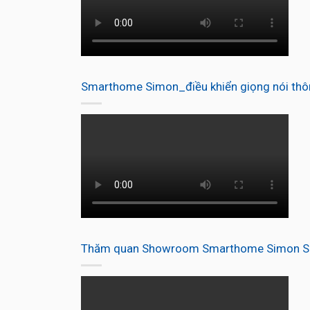
Smarthome Simon_điều khiển giọng nói thô
Thăm quan Showroom Smarthome Simon Se