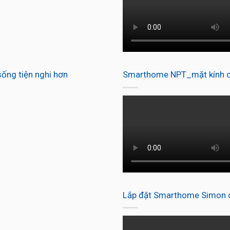
ống tiện nghi hơn
Smarthome NPT_mặt kính c
Lắp đặt Smarthome Simon ch