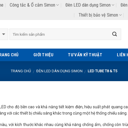
me
Công tắc & Ổ cắm Simon
Đèn LED dân dụng Simon
Đèn
Thiết bị bảo vệ Simon
Tìm
kiếm:
RANG CHỦ
GIỚI THIỆU
TƯ VẤN KỸ THUẬT
LIÊN 
TRANG CHỦ
ĐÈN LED DÂN DỤNG SIMON
LED TUBE T8 & T5
/
/
ED cho độ bền cao và khả năng tiết kiệm điện, hiệu suất phát quang c
àng với các thiết bị chiếu sáng khác trong cùng một hệ thống chiếu sáng.
độ màu, với kích thước khác nhau cùng khả năng chống ẩm, chống côn t