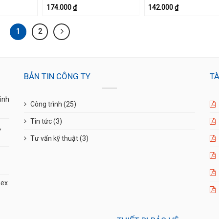
174.000
₫
142.000
₫
1
2
BẢN TIN CÔNG TY
TÀ
ình
Công trình
(25)
Tin tức
(3)
,
Tư vấn kỹ thuật
(3)
mex