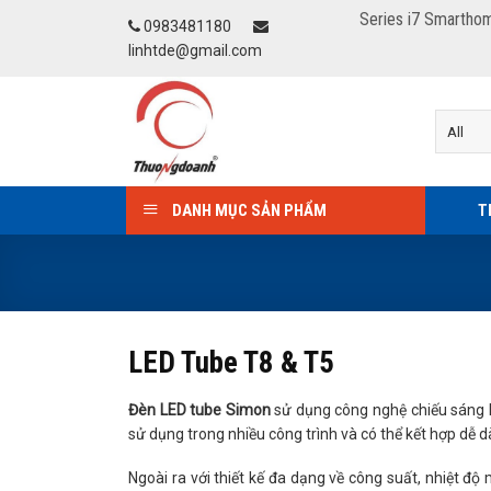
Skip
Series i7 Smartho
0983481180
to
linhtde@gmail.com
content
DANH MỤC SẢN PHẨM
T
LED Tube T8 & T5
Đèn LED tube Simon
sử dụng công nghệ chiếu sáng L
sử dụng trong nhiều công trình và có thể kết hợp dễ d
Ngoài ra với thiết kế đa dạng về công suất, nhiệt 