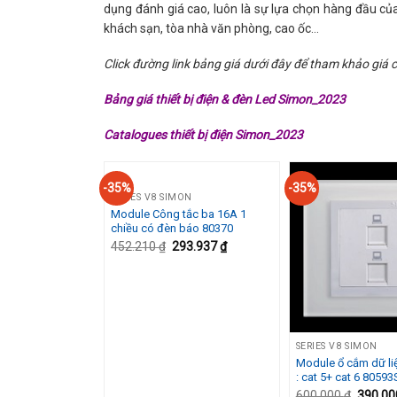
dụng đánh giá cao, luôn là sự lựa chọn hàng đầu của
khách sạn, tòa nhà văn phòng, cao ốc…
Click đường link bảng giá dưới đây để tham khảo giá
Bảng giá thiết bị điện & đèn Led Simon_2023
Catalogues thiết bị điện Simon_2023
-35%
-35%
SERIES V8 SIMON
Module Công tắc ba 16A 1
Add to
chiều có đèn báo 80370
Wishlist
452.210
₫
293.937
₫
SERIES V8 SIMON
Module ổ cắm dữ li
: cat 5+ cat 6 80593
600.000
₫
390.0