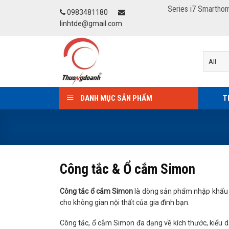
Skip
Series i7 Smartho
0983481180
to
linhtde@gmail.com
content
DANH MỤC SẢN PHẨM
T
Công tắc & Ổ cắm Simon
Công tắc ổ cắm Simon
là dòng sản phẩm nhập khẩu ca
cho không gian nội thất của gia đình bạn.
Công tắc, ổ cắm Simon đa dạng về kích thước, kiểu