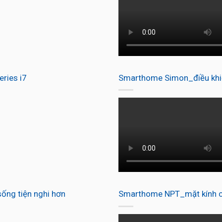
ries i7
Smarthome Simon_điều khiể
ống tiện nghi hơn
Smarthome NPT_mặt kính c