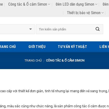
me
Công tắc & Ổ cắm Simon
Đèn LED dân dụng Simon
Đèn
Thiết bị bảo vệ Simon
Tìm
kiếm:
RANG CHỦ
GIỚI THIỆU
TƯ VẤN KỸ THUẬT
LIÊN 
TRANG CHỦ
CÔNG TẮC & Ổ CẮM SIMON
/
o cấp với thiết kế đơn giản, tinh tế nhưng lại mang đến vẻ sang trọng, 
 dáng, màu sắc cũng như chức năng, là sản phẩm công tắc ổ cắm được n