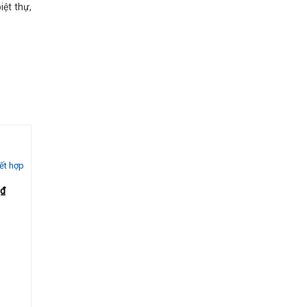
iệt thự,
ết hợp
dd to
shlist
6
₫