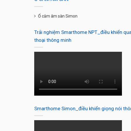
Ổ cắm âm sàn Simon
Trải nghiệm Smarthome NPT_điều khiển qua
thoại thông minh
Smarthome Simon_điều khiển giọng nói thô