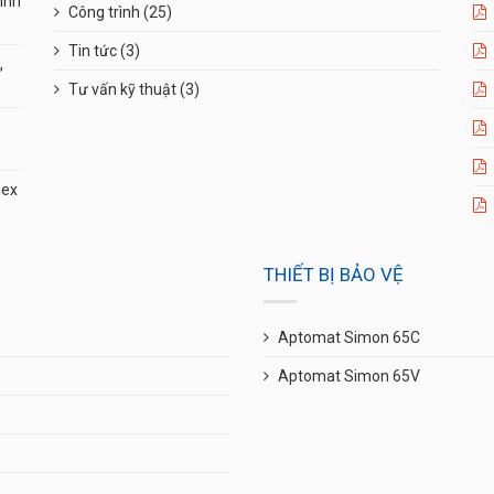
ình
Công trình
(25)
Tin tức
(3)
,
Tư vấn kỹ thuật
(3)
mex
THIẾT BỊ BẢO VỆ
Aptomat Simon 65C
Aptomat Simon 65V