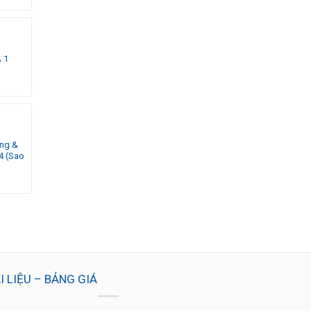
 1
dd to
shlist
òng &
dd to
4 (Sao
shlist
I LIỆU – BẢNG GIÁ