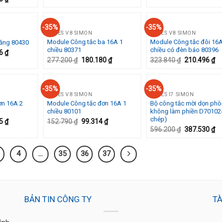
-35%
-35%
SERIES V8 SIMON
SERIES V8 SIMON
Module Công tắc ba 16A 1
Module Công tắc đôi 16A
ăng 80430
Add to
Add to
A
chiều 80371
chiều có đèn báo 80396
Wishlist
Wishlist
Wi
66
₫
277.200
₫
180.180
₫
323.840
₫
210.496
₫
-35%
-35%
SERIES V8 SIMON
SERIES I7 SIMON
ơn 16A 2
Module Công tắc đơn 16A 1
Bộ công tắc mời dọn ph
Add to
Add to
A
chiều 80101
không làm phiền D70102
Wishlist
Wishlist
Wi
chép)
85
₫
152.790
₫
99.314
₫
596.200
₫
387.530
₫
4
…
35
36
37
BẢN TIN CÔNG TY
TÀ