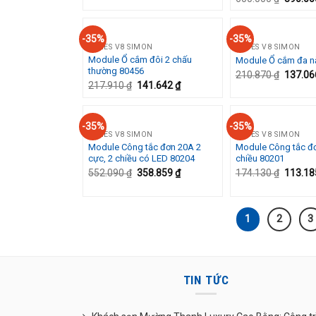
-35%
-35%
SERIES V8 SIMON
SERIES V8 SIMON
Module Ổ cắm đôi 2 chấu
Module Ổ cắm đa n
Add to
thường 80456
Wishlist
210.870
₫
137.0
217.910
₫
141.642
₫
-35%
-35%
SERIES V8 SIMON
SERIES V8 SIMON
Module Công tắc đơn 20A 2
Module Công tắc đ
Add to
cực, 2 chiều có LED 80204
chiều 80201
Wishlist
552.090
₫
358.859
₫
174.130
₫
113.1
1
2
3
TIN TỨC