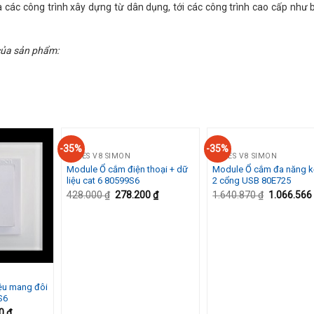
 các công trình xây dựng từ dân dụng, tới các công trình cao cấp như b
 của sản phẩm:
-35%
-35%
SERIES V8 SIMON
SERIES V8 SIMON
Module Ổ cắm điện thoại + dữ
Module Ổ cắm đa năng k
Add to
Add to
A
liệu cat 6 80599S6
2 cổng USB 80E725
Wishlist
Wishlist
Wi
428.000
₫
278.200
₫
1.640.870
₫
1.066.56
ệu mang đôi
S6
00
₫