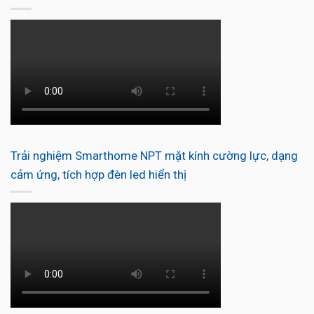
Trải nghiệm Smarthome NPT mặt kính cường lực, dạng
cảm ứng, tích hợp đèn led hiển thị