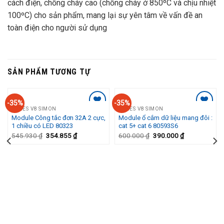
cách điện, chống cháy cao (chống cháy ở 850ºC và chịu nhiệt
100ºC) cho sản phẩm, mang lại sự yên tâm về vấn đề an
toàn điện cho người sử dụng
SẢN PHẨM TƯƠNG TỰ
-35%
-35%
SERIES V8 SIMON
SERIES V8 SIMON
Add to
Add to
Module Công tắc đơn 32A 2 cực,
Module ổ cắm dữ liệu mang đôi :
Wishlist
Wishlist
1 chiều có LED 80323
cat 5+ cat 6 80593S6
545.930
₫
354.855
₫
600.000
₫
390.000
₫