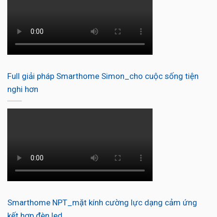
Full giải pháp Smarthome Simon_cho cuộc sống tiện
nghi hơn
Smarthome NPT_mặt kính cường lực dạng cảm ứng
kết hợp đèn led