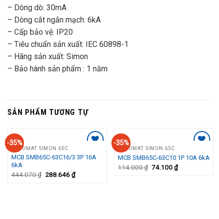
– Dòng dò: 30mA
– Dòng cắt ngắn mạch: 6kA
– Cấp bảo vệ: IP20
– Tiêu chuẩn sản xuất: IEC 60898-1
– Hãng sản xuất: Simon
– Bảo hành sản phẩm : 1 năm
SẢN PHẨM TƯƠNG TỰ
-35%
-35%
APTOMAT SIMON 65C
APTOMAT SIMON 65C
Add to
Add to
MCB SMB65C-63C16/3 3P 16A
MCB SMB65C-63C10 1P 10A 6kA
Wishlist
Wishlist
6kA
114.000
₫
74.100
₫
444.070
₫
288.646
₫