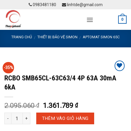
Skip
0983481180
linhtde@gmail.com
to
content
0
TRANG CHỦ
THIẾT BỊ BẢO VỆ SIMON
APTOMAT SIMON 65C
/
/
-35%
RCBO SMB65CL-63C63/4 4P 63A 30mA
Add to
Wishlist
6kA
2.095.060
1.361.789
₫
₫
RCBO SMB65CL-63C63/4 4P 63A 30mA 6kA số lượng
THÊM VÀO GIỎ HÀNG