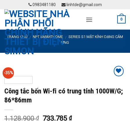
Skip
0983481180
linhtde@gmail.com
to
content
0
TRANG CHỦ
NPT SMARTHOME
SERIES S1 MẶT KÍNH DẠNG CẢM
/
/
ỨNG
-35%
Add to
Wishlist
Công tắc bốn Wi-fi có trung tính 1000W/G;
86*86mm
1.128.900
733.785
₫
₫