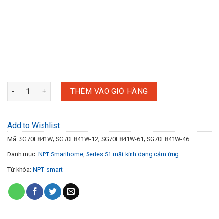
Công tắc bốn Wi-fi có trung tính 1000W/G; 86*86mm số lượng
THÊM VÀO GIỎ HÀNG
Add to Wishlist
Mã:
SG70E841W; SG70E841W-12; SG70E841W-61; SG70E841W-46
Danh mục:
NPT Smarthome
,
Series S1 mặt kính dạng cảm ứng
Từ khóa:
NPT
,
smart