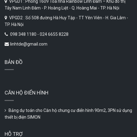
VPGD1 : Phòng 1609 Tòa nhà Rainbow Linh Đàm – Khu đô thị
Tây Nam Linh Đàm - P. Hoàng Liệt - Q. Hoàng Mai - TP. Hà Nội
VPGD2 : Số 508 đường Hà Huy Tập - TT Yên Viên - H. Gia Lâm -
TP. Hà Nội
098 348 1180 - 024 6655 8228
linhtde@gmail.com
BẢN ĐỒ
CĂN HỘ ĐIỂN HÌNH
Bảng dự toán cho Căn hộ chung cư điển hình 90m2, 3PN sử dụng
thiết bị điện SIMON
HỖ TRỢ