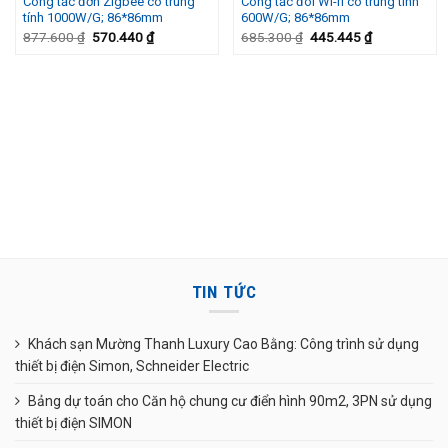
Công tắc đơn Zigbee có trung
Công tắc đôi Wi-fi có trung tính
Wishlist
Wishlist
tính 1000W/G; 86*86mm
600W/G; 86*86mm
877.600
₫
570.440
₫
685.300
₫
445.445
₫
TIN TỨC
Khách sạn Mường Thanh Luxury Cao Bằng: Công trình sử dụng
thiết bị điện Simon, Schneider Electric
Bảng dự toán cho Căn hộ chung cư điển hình 90m2, 3PN sử dụng
thiết bị điện SIMON