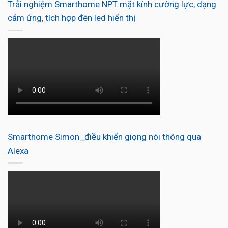
Trải nghiệm Smarthome NPT mặt kính cường lực, dạng
cảm ứng, tích hợp đèn led hiển thị
Smarthome Simon_điều khiển giọng nói thông qua
Alexa