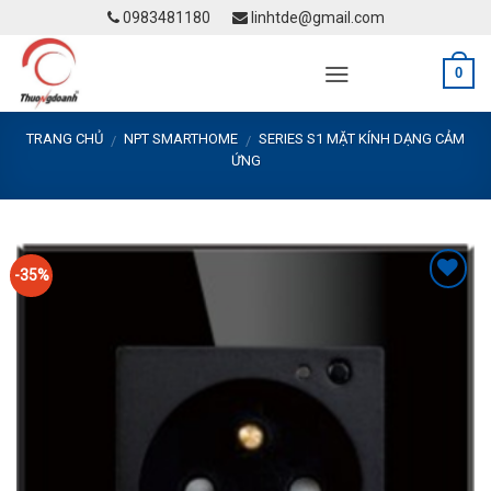
Skip
0983481180
linhtde@gmail.com
to
content
0
TRANG CHỦ
NPT SMARTHOME
SERIES S1 MẶT KÍNH DẠNG CẢM
/
/
ỨNG
-35%
Add to
Wishlist