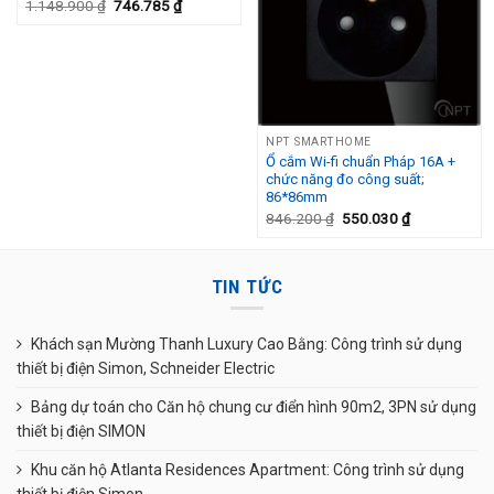
1.148.900
₫
746.785
₫
NPT SMARTHOME
Ổ cắm Wi-fi chuẩn Pháp 16A +
chức năng đo công suất;
86*86mm
846.200
₫
550.030
₫
TIN TỨC
Khách sạn Mường Thanh Luxury Cao Bằng: Công trình sử dụng
thiết bị điện Simon, Schneider Electric
Bảng dự toán cho Căn hộ chung cư điển hình 90m2, 3PN sử dụng
thiết bị điện SIMON
Khu căn hộ Atlanta Residences Apartment: Công trình sử dụng