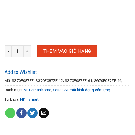
Ổ cắm Zigbee chuẩn Pháp 16A; 86*86mm số lượng
THÊM VÀO GIỎ HÀNG
Add to Wishlist
Mã:
SG70E087ZF; SG70E087ZF-12; SG70E087ZF-61; SG70E087ZF-46;
Danh mục:
NPT Smarthome
,
Series S1 mặt kính dạng cảm ứng
Từ khóa:
NPT
,
smart