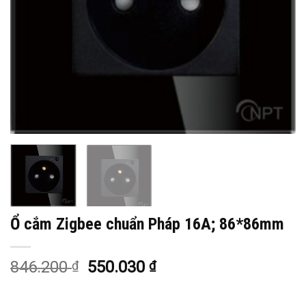
Ổ cắm Zigbee chuẩn Pháp 16A; 86*86mm
846.200
550.030
₫
₫