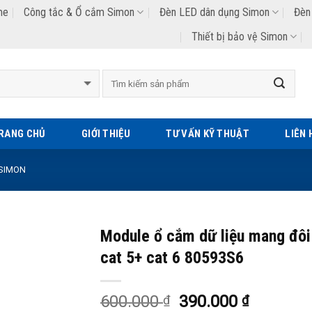
me
Công tắc & Ổ cắm Simon
Đèn LED dân dụng Simon
Đèn
Thiết bị bảo vệ Simon
Tìm
kiếm:
RANG CHỦ
GIỚI THIỆU
TƯ VẤN KỸ THUẬT
LIÊN 
 SIMON
Module ổ cắm dữ liệu mang đôi
cat 5+ cat 6 80593S6
Add to
Wishlist
600.000
390.000
₫
₫