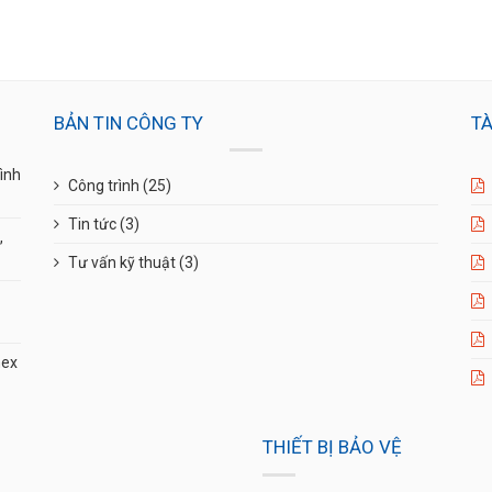
BẢN TIN CÔNG TY
TÀ
ình
Công trình
(25)
Tin tức
(3)
,
Tư vấn kỹ thuật
(3)
mex
THIẾT BỊ BẢO VỆ