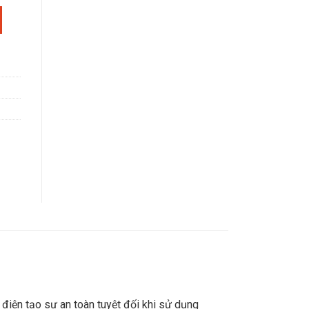
593S6 số lượng
điện tạo sự an toàn tuyệt đối khi sử dụng