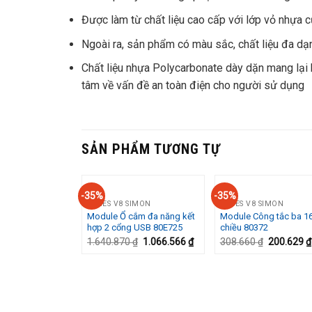
Được làm từ chất liệu cao cấp với lớp vỏ nhựa c
Ngoài ra, sản phẩm có màu sắc, chất liệu đa dạn
Chất liệu nhựa Polycarbonate dày dặn mang lại 
tâm về vấn đề an toàn điện cho người sử dụng
SẢN PHẨM TƯƠNG TỰ
-35%
-35%
SERIES V8 SIMON
SERIES V8 SIMON
Module Ổ cắm đa năng kết
Module Công tắc ba 1
Add to
Add
hợp 2 cổng USB 80E725
chiều 80372
Wishlist
Wish
1.640.870
₫
1.066.566
₫
308.660
₫
200.629
₫