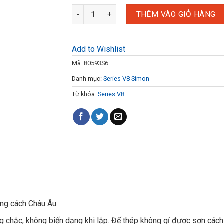
Module ổ cắm dữ liệu mang đôi : cat 5+ cat 6 80
THÊM VÀO GIỎ HÀNG
Add to Wishlist
Mã:
80593S6
Danh mục:
Series V8 Simon
Từ khóa:
Series V8
ong cách Châu Âu.
 chắc, không biến dạng khi lắp. Đế thép không gỉ được sơn cách 