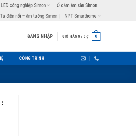
 LED công nghiệp Simon
Ổ cắm âm sàn Simon
Tủ điện nổi – âm tường Simon
NPT Smarthome
ĐĂNG NHẬP
0
GIỎ HÀNG /
0
₫
HỆ
CÔNG TRÌNH
 :