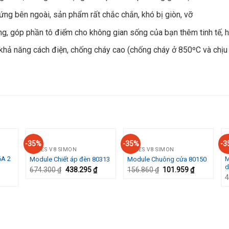
ứng bên ngoài, sản phẩm rất chắc chắn, khó bị giòn, vỡ
g, góp phần tô điểm cho không gian sống của bạn thêm tinh tế, h
khả năng cách điện, chống cháy cao (chống cháy ở 850ºC và chịu
-35%
-35%
-3
SERIES V8 SIMON
SERIES V8 SIMON
S
6A 2
M
Module Chiết áp đèn 80313
Module Chuông cửa 80150
 to
Add to
Add to
d
list
Wishlist
Wishlist
674.300
₫
438.295
₫
156.860
₫
101.959
₫
4