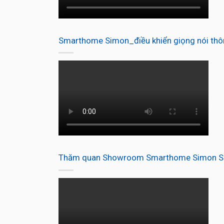
Smarthome Simon_điều khiển giọng nói thô
Thăm quan Showroom Smarthome Simon Se