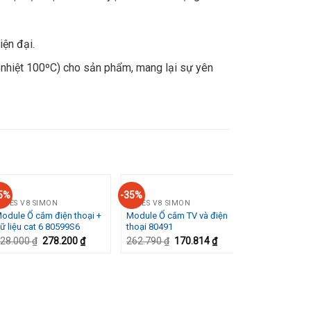
iện đại.
 nhiệt 100ºC) cho sản phẩm, mang lại sự yên
5%
-35%
-35%
ERIES V8 SIMON
SERIES V8 SIMON
odule Ổ cắm điện thoại +
Module Ổ cắm TV và điện
Add to
Add to
ữ liệu cat 6 80599S6
thoại 80491
Wishlist
Wishlist
28.000
₫
278.200
₫
262.790
₫
170.814
₫
SERIES V8 SI
Module ổ cắ