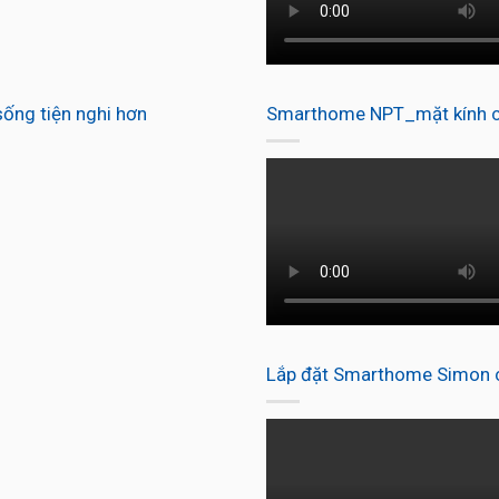
ống tiện nghi hơn
Smarthome NPT_mặt kính c
Lắp đặt Smarthome Simon ch