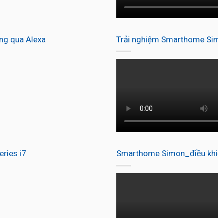
ng qua Alexa
Trải nghiệm Smarthome Simo
ries i7
Smarthome Simon_điều khiể