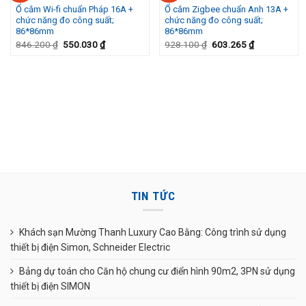
Add to
Add to
Ổ cắm Wi-fi chuẩn Pháp 16A +
Ổ cắm Zigbee chuẩn Anh 13A +
Wishlist
Wishlist
chức năng đo công suất;
chức năng đo công suất;
86*86mm
86*86mm
846.200
₫
550.030
₫
928.100
₫
603.265
₫
TIN TỨC
Khách sạn Mường Thanh Luxury Cao Bằng: Công trình sử dụng
thiết bị điện Simon, Schneider Electric
Bảng dự toán cho Căn hộ chung cư điển hình 90m2, 3PN sử dụng
thiết bị điện SIMON